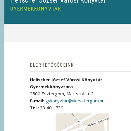
Helischer József Városi Könyvtár
GYERMEKKÖNYVTÁR
MORZSA
ELÉRHETŐSÉGEINK
Helischer József Városi Könyvtár
Gyermekkönyvtára
2500 Esztergom, Martsa A. u. 2.
E-mail:
gykonyvtar@vkesztergom.hu
Tel.:
33 401 739