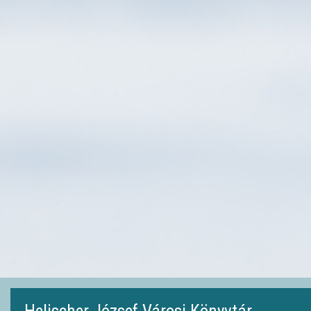
Ugrás
a
tartalomra