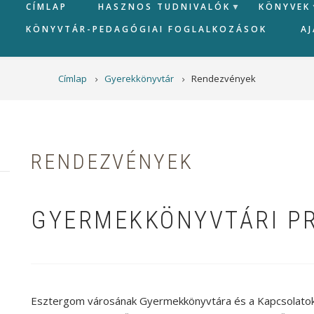
CÍMLAP
HASZNOS TUDNIVALÓK
KÖNYVEK
KÖNYVTÁR-PEDAGÓGIAI FOGLALKOZÁSOK
A
Címlap
Gyerekkönyvtár
Rendezvények
RENDEZVÉNYEK
GYERMEKKÖNYVTÁRI P
Esztergom városának Gyermekkönyvtára és a Kapcsolatok 