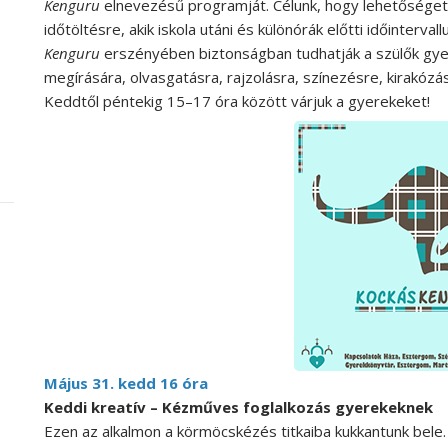
Kenguru
elnevezésű programját. Célunk, hogy lehetőséget
időtöltésre, akik iskola utáni és különórák előtti időinter
Kenguru
erszényében biztonságban tudhatják a szülők gye
megírására, olvasgatásra, rajzolásra, színezésre, kirakózá
Keddtől péntekig 15–17 óra között várjuk a gyerekeket!
Május 31. kedd 16 óra
Keddi kreatív – Kézműves foglalkozás gyerekeknek
Ezen az alkalmon a körmöcskézés titkaiba kukkantunk bele.