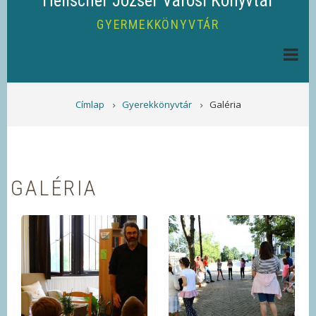
Helischer József Városi Könyvtár
GYERMEKKÖNYVTÁR
MORZSA
Címlap
Gyerekkönyvtár
Galéria
GALÉRIA