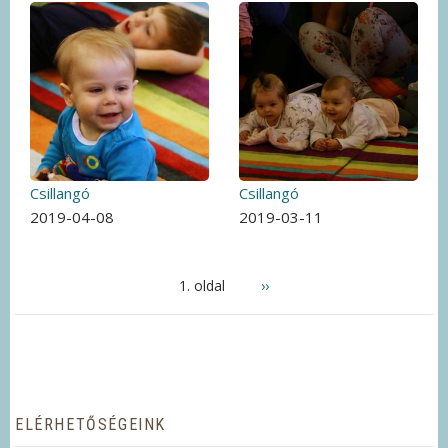
Csillangó
Csillangó
2019-04-08
2019-03-11
OLDALSZÁMOZÁS
1. oldal
Következő
››
oldal
ELÉRHETŐSÉGEINK