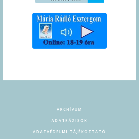
FOOTER
ARCHÍVUM
ADATBÁZISOK
ADATVÉDELMI TÁJÉKOZTATÓ