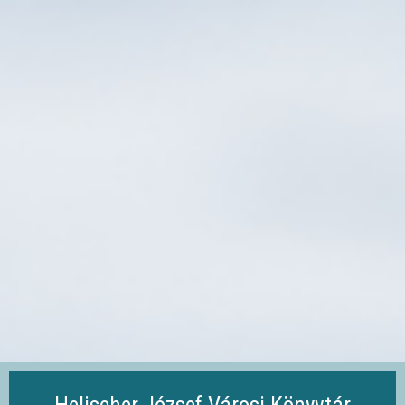
Ugrás
a
tartalomra