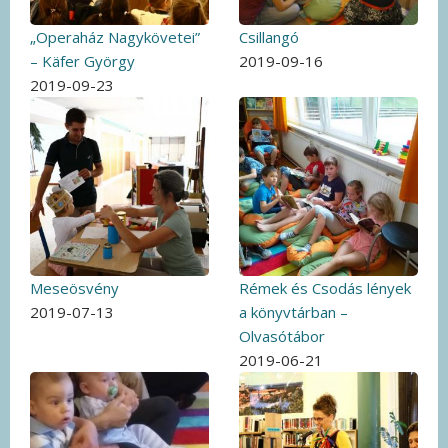
„Operaház Nagykövetei”
Csillangó
– Käfer György
2019-09-16
2019-09-23
Meseösvény
Rémek és Csodás lények
2019-07-13
a könyvtárban –
Olvasótábor
2019-06-21