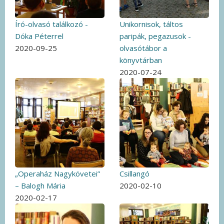
Író-olvasó találkozó -
Unikornisok, táltos
Dóka Péterrel
paripák, pegazusok -
2020-09-25
olvasótábor a
könyvtárban
2020-07-24
„Operaház Nagykövetei”
Csillangó
– Balogh Mária
2020-02-10
2020-02-17