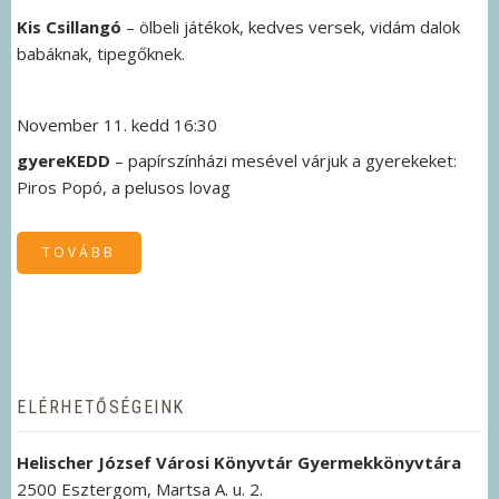
Kis Csillangó
– ölbeli játékok, kedves versek, vidám dalok
babáknak, tipegőknek.
November 11. kedd 16:30
gyereKEDD
– papírszínházi mesével várjuk a gyerekeket:
Piros Popó, a pelusos lovag
TOVÁBB
(NOVEMBERI
GYERMEKPROGRAMJAINK
)
ELÉRHETŐSÉGEINK
Helischer József Városi Könyvtár Gyermekkönyvtára
2500 Esztergom, Martsa A. u. 2.