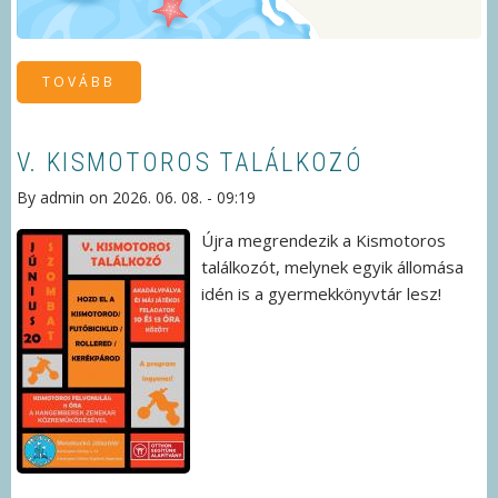
TOVÁBB
(A
KÖNYVTÁR
NYÁRI
ZÁRÁSA)
V. KISMOTOROS TALÁLKOZÓ
By
admin
on
2026. 06. 08. - 09:19
Újra megrendezik a Kismotoros
találkozót, melynek egyik állomása
idén is a gyermekkönyvtár lesz!