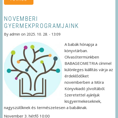
-
MESEDÉLUTÁN)
NOVEMBERI
GYERMEKPROGRAMJAINK
By
admin
on
2025. 10. 28. - 13:09
A babák hónapja a
könyvtárban.
Olvasótermünkben
BABAGEOMETRIA címmel
különleges kiállítás várja az
érdeklődőket
novemberben a Móra
Könyvkiadó jóvoltából.
Szeretettel ajánljuk
kisgyermekeseknek,
nagyszülőknek és természetesen a babáknak.
November 3. hétfő 10:00