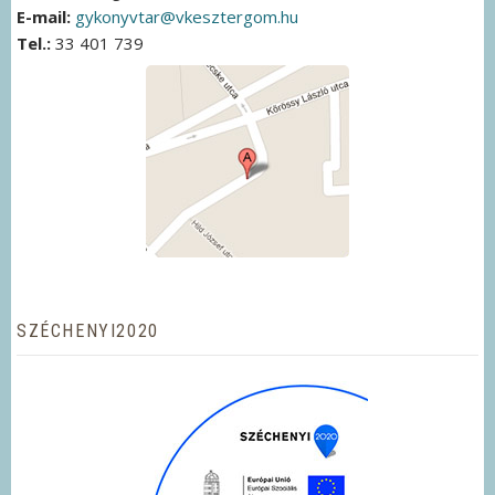
E-mail:
gykonyvtar@vkesztergom.hu
Tel.:
33 401 739
SZÉCHENYI2020