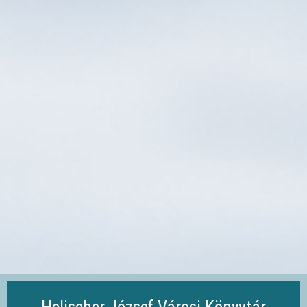
Ugrás
a
tartalomra