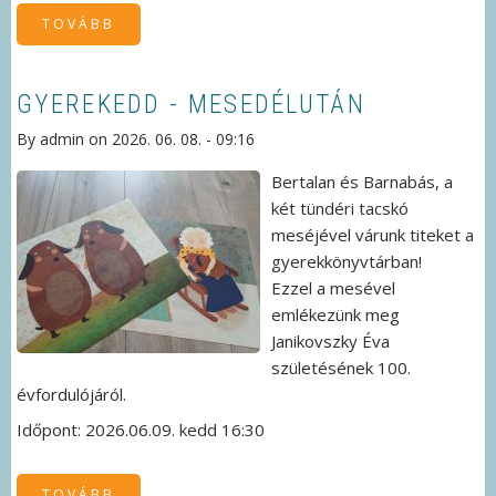
TOVÁBB
(V.
KISMOTOROS
TALÁLKOZÓ
)
GYEREKEDD - MESEDÉLUTÁN
By
admin
on
2026. 06. 08. - 09:16
Bertalan és Barnabás, a
két tündéri tacskó
meséjével várunk titeket a
gyerekkönyvtárban!
Ezzel a mesével
emlékezünk meg
Janikovszky Éva
születésének 100.
évfordulójáról.
Időpont: 2026.06.09. kedd 16:30
TOVÁBB
(GYEREKEDD