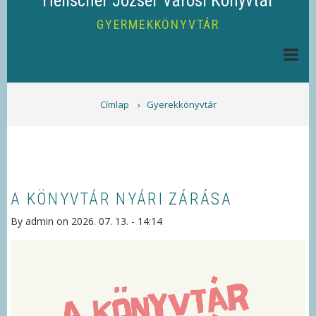
Helischer József Városi Könyvtár
GYERMEKKÖNYVTÁR
MORZSA
Címlap
Gyerekkönyvtár
A KÖNYVTÁR NYÁRI ZÁRÁSA
By
admin
on
2026. 07. 13. - 14:14