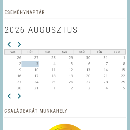
ESEMÉNYNAPTÁR
2026 AUGUSZTUS
Előző
Következő
OLDALSZÁMOZÁS
VAS
HÉT
KED
SZE
CSÜ
PÉN
SZO
26
27
28
29
30
31
1
2
3
4
5
6
7
8
9
10
11
12
13
14
15
16
17
18
19
20
21
22
23
24
25
26
27
28
29
30
31
1
2
3
4
5
Előző
Következő
OLDALSZÁMOZÁS
CSALÁDBARÁT MUNKAHELY