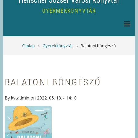
Helischer József Városi Könyvtár
GYERMEKKÖNYVTÁR
MORZSA
Címlap
Gyerekkönyvtár
Balatoni böngésző
BALATONI BÖNGÉSZŐ
By
kvtadmin
on
2022. 05. 18. - 14:10