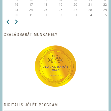
16
17
18
19
20
21
22
23
24
25
26
27
28
29
30
31
1
2
3
4
5
Előző
Következő
OLDALSZÁMOZÁS
CSALÁDBARÁT MUNKAHELY
DIGITÁLIS JÓLÉT PROGRAM