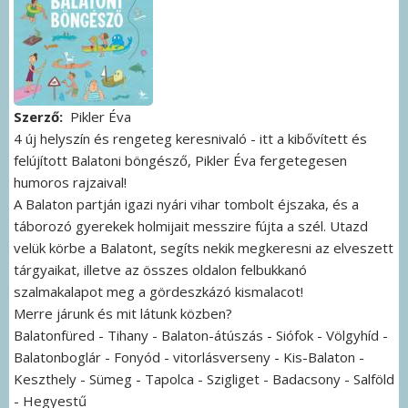
Szerző
Pikler Éva
4 új helyszín és rengeteg keresnivaló - itt a kibővített és
felújított Balatoni böngésző, Pikler Éva fergetegesen
humoros rajzaival!
A Balaton partján igazi nyári vihar tombolt éjszaka, és a
táborozó gyerekek holmijait messzire fújta a szél. Utazd
velük körbe a Balatont, segíts nekik megkeresni az elveszett
tárgyaikat, illetve az összes oldalon felbukkanó
szalmakalapot meg a gördeszkázó kismalacot!
Merre járunk és mit látunk közben?
Balatonfüred - Tihany - Balaton-átúszás - Siófok - Völgyhíd -
Balatonboglár - Fonyód - vitorlásverseny - Kis-Balaton -
Keszthely - Sümeg - Tapolca - Szigliget - Badacsony - Salföld
- Hegyestű