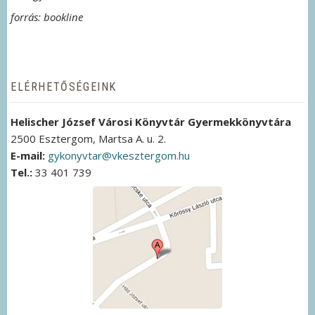
forrás: bookline
ELÉRHETŐSÉGEINK
Helischer József Városi Könyvtár Gyermekkönyvtára
2500 Esztergom, Martsa A. u. 2.
E-mail:
gykonyvtar@vkesztergom.hu
Tel.:
33 401 739