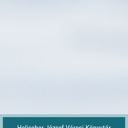
Ugrás
a
tartalomra