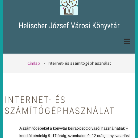
Helischer József Városi Könyvtár
MORZSA
Címlap
Internet- és számítógéphasználat
INTERNET- ÉS
SZÁMÍTÓGÉPHASZNÁLAT
A számítógépeket a könyvtár beiratkozott olvasói használhatják –
keddtől péntekig 9–17 óráig, szombaton 9–12 óráig – nyitvatartási