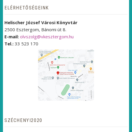
ELÉRHETŐSÉGEINK
Helischer József Városi Könyvtár
2500 Esztergom, Bánomi út 8.
E-mail:
olvszolg@vkesztergom.hu
Tel.:
33 523 170
SZÉCHENYI2020