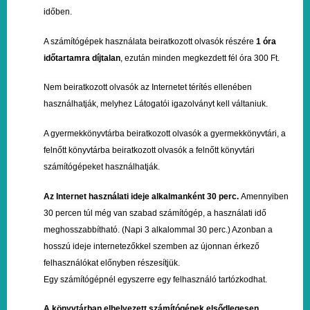
időben.
A számítógépek használata beiratkozott olvasók részére
1 óra
időtartamra díjtalan
, ezután minden megkezdett fél óra 300 Ft.
Nem beiratkozott olvasók az Internetet térítés ellenében
használhatják, melyhez Látogatói igazolványt kell váltaniuk.
A gyermekkönyvtárba beiratkozott olvasók a gyermekkönyvtári, a
felnőtt könyvtárba beiratkozott olvasók a felnőtt könyvtári
számítógépeket használhatják.
Az Internet használati ideje alkalmanként 30 perc.
Amennyiben
30 percen túl még van szabad számítógép, a használati idő
meghosszabbítható. (Napi 3 alkalommal 30 perc.) Azonban a
hosszú ideje internetezőkkel szemben az újonnan érkező
felhasználókat előnyben részesítjük.
Egy számítógépnél egyszerre egy felhasználó tartózkodhat.
A könyvtárban elhelyezett számítógépek elsődlegesen