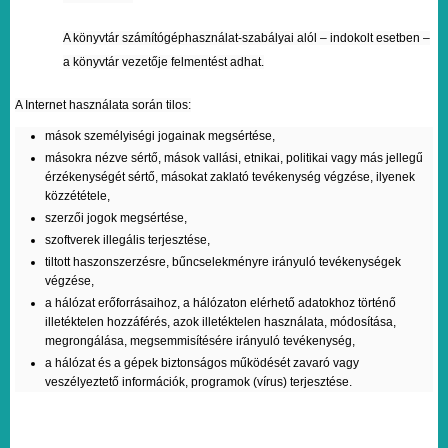
A könyvtár számítógéphasználat-szabályai alól – indokolt esetben –
a könyvtár vezetője felmentést adhat.
A Internet használata során tilos:
mások személyiségi jogainak megsértése,
másokra nézve sértő, mások vallási, etnikai, politikai vagy más jellegű
érzékenységét sértő, másokat zaklató tevékenység végzése, ilyenek
közzététele,
szerzői jogok megsértése,
szoftverek illegális terjesztése,
tiltott haszonszerzésre, bűncselekményre irányuló tevékenységek
végzése,
a hálózat erőforrásaihoz, a hálózaton elérhető adatokhoz történő
illetéktelen hozzáférés, azok illetéktelen használata, módosítása,
megrongálása, megsemmisítésére irányuló tevékenység,
a hálózat és a gépek biztonságos működését zavaró vagy
veszélyeztető információk, programok (vírus) terjesztése.