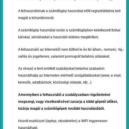
A felhasználónak a számítógép használat előtt regisztráltatnia kell
magát a könyvtárosnál.
A számítógép használat során a számítógépben keletkezett fizikai
károkat, sérüléseket a használó köteles megtéríteni.
A felhasználó az Internetről nem tölthet le és fel állam,- nemzet,- faj,-
vallás és jogellenes, valamint pornográf tartalmú oldalakat.
Az olvasó a fent említett szabályokat betartva szabadon
használhatja az Interneten elérhető szolgáltatásokat (www, e-mail,
keresők, adatbázisok, közösségi oldalak, stb...).
Amennyiben a felhasználó a szabályzatban rögzítetteket
megszegi, vagy viselkedésével zavarja a többi gépnél ülőket,
kizárja magát a számítógépek további használatából.
Hozott eszközzel (laptop, okostelefon) a WiFi ingyenesen
használható.