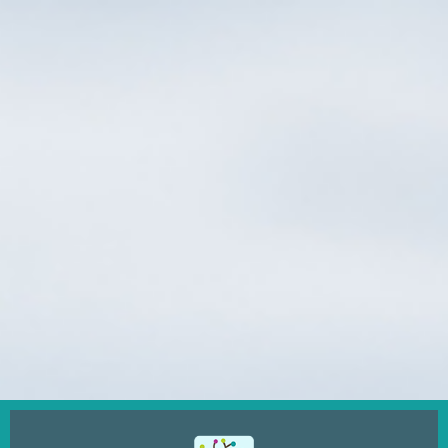
Ugrás
a
tartalomra