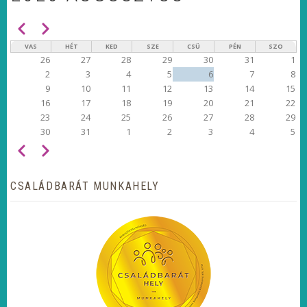
Előző
Következő
OLDALSZÁMOZÁS
VAS
HÉT
KED
SZE
CSÜ
PÉN
SZO
26
27
28
29
30
31
1
2
3
4
5
6
7
8
9
10
11
12
13
14
15
16
17
18
19
20
21
22
23
24
25
26
27
28
29
30
31
1
2
3
4
5
Előző
Következő
OLDALSZÁMOZÁS
CSALÁDBARÁT MUNKAHELY