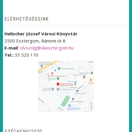
ELÉRHETŐSÉGEINK
Helischer József Városi Könyvtár
2500 Esztergom, Bánomi út 8.
E-mail:
olvszolg@vkesztergom.hu
Tel.:
33 523 170
SZÉCHENYI2020