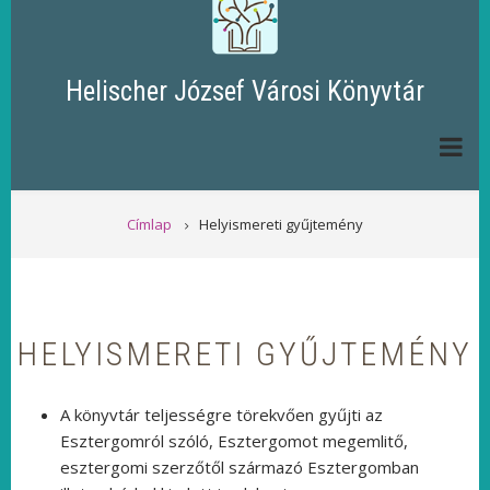
Helischer József Városi Könyvtár
MORZSA
Címlap
Helyismereti gyűjtemény
HELYISMERETI GYŰJTEMÉNY
A könyvtár teljességre törekvően gyűjti az
Esztergomról szóló, Esztergomot megemlitő,
esztergomi szerzőtől származó Esztergomban