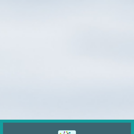
Ugrás
a
tartalomra