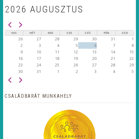
2026 AUGUSZTUS
Előző
Következő
OLDALSZÁMOZÁS
VAS
HÉT
KED
SZE
CSÜ
PÉN
SZO
26
27
28
29
30
31
1
2
3
4
5
6
7
8
9
10
11
12
13
14
15
16
17
18
19
20
21
22
23
24
25
26
27
28
29
30
31
1
2
3
4
5
Előző
Következő
OLDALSZÁMOZÁS
CSALÁDBARÁT MUNKAHELY