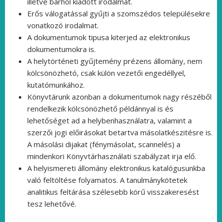
illetve bárhol kiadott irodalmat.
Erős válogatással gyűjti a szomszédos településekre
vonatkozó irodalmat.
A dokumentumok tipusa kiterjed az elektronikus
dokumentumokra is.
A helytörténeti gyűjtemény prézens állomány, nem
kölcsönözhetó, csak külön vezetői engedéllyel,
kutatómunkához.
Könyvtárunk azonban a dokumentumok nagy részéből
rendelkezik kölcsönözhető példánnyal is és
lehetőséget ad a helybenhasználatra, valamint a
szerzői jogi előirásokat betartva másolatkészitésre is.
A másolási dijakat (fénymásolat, scannelés) a
mindenkori Könyvtárhasználati szabályzat irja elő.
A helyismereti állomány elektronikus katalógusunkba
való feltöltése folyamatos. A tanulmánykötetek
analitikus feltárása szélesebb körű visszakeresést
tesz lehetővé.